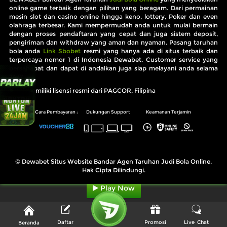
online game terbaik dengan pilihan yang beragam. Dari permainan
mesin slot dan casino online hingga keno, lottery, Poker dan even
olahraga terbesar. Kami mempermudah anda untuk mulai bermain
dengan proses pendaftaran yang cepat dan juga sistem deposit,
pengiriman dan withdraw yang aman dan nyaman. Pasang taruhan
bola anda
Link Sbobet
resmi yang hanya ada di situs terbaik dan
terpercaya nomor 1 di Indonesia Dewabet. Customer service yang
bersahabat dan dapat di andalkan juga siap melayani anda selama
24/7.
Kami memiliki lisensi resmi dari PAGCOR, Filipina
Cara Pembayaran :
Dukungan Support
Keamanan Terjamin
© Dewabet Situs Website Bandar Agen Taruhan Judi Bola Online.
Hak Cipta Dilindungi.
Play Now
Daftar
Promosi
Live Chat
Beranda