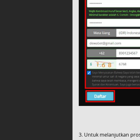
3. Untuk melanjutkan prose