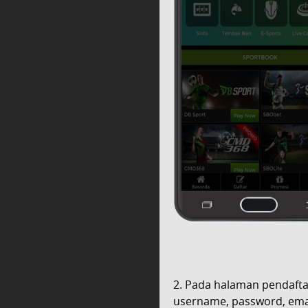
2. Pada halaman pendaftar
username, password, email 