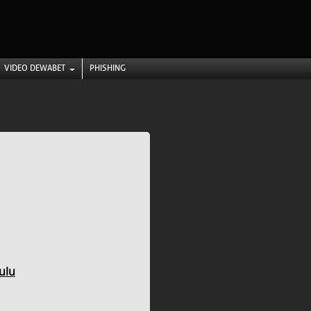
VIDEO DEWABET
PHISHING
ulu