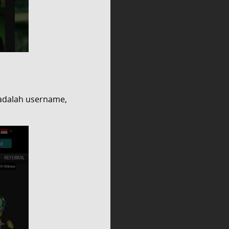
i adalah username,