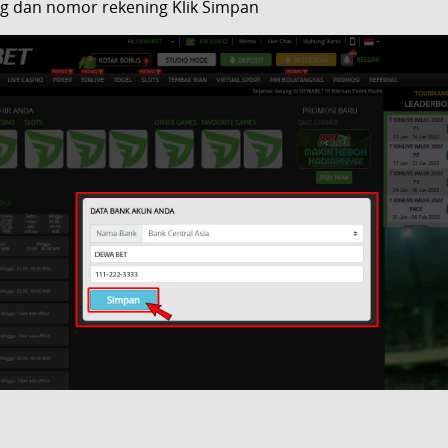
g dan nomor rekening Klik Simpan