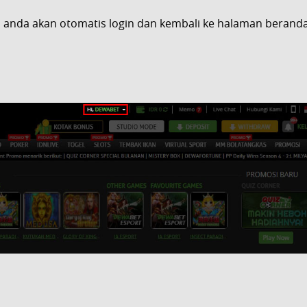
, anda akan otomatis login dan kembali ke halaman beranda