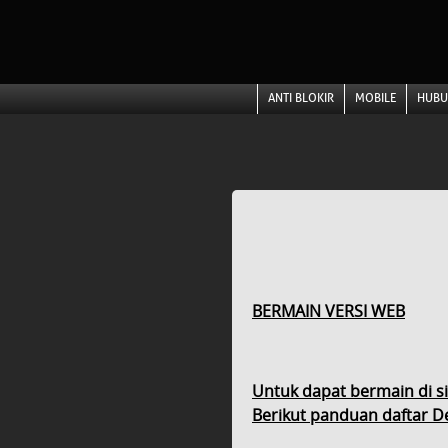
ANTI BLOKIR
MOBILE
HUBU
BERMAIN VERSI WEB
Untuk dapat bermain di s
Berikut panduan daftar 