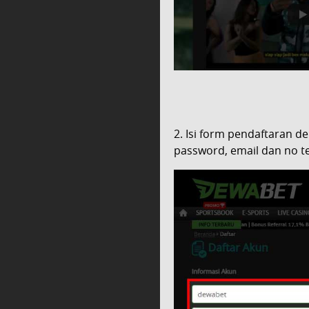
2. Isi form pendaftaran d
password, email dan no te