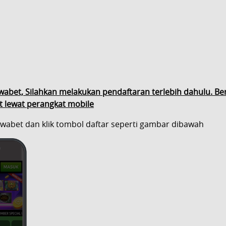
wabet, Silahkan melakukan pendaftaran terlebih dahulu. Be
t lewat perangkat mobile
ewabet dan klik tombol daftar seperti gambar dibawah