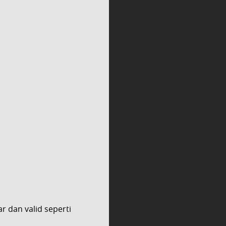
r dan valid seperti