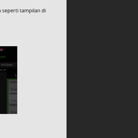
 seperti tampilan di