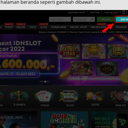
da halaman beranda seperti gambah dibawah ini.