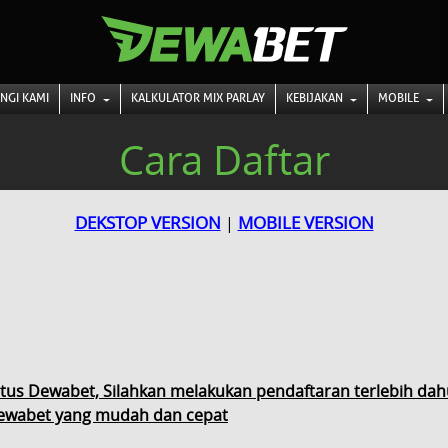
NGI KAMI
INFO
KALKULATOR MIX PARLAY
KEBIJAKAN
MOBILE
Cara Daftar
DEKSTOP VERSION
MOBILE VERSION
|
itus Dewabet, Silahkan melakukan pendaftaran terlebih dah
Dewabet yang mudah dan cepat