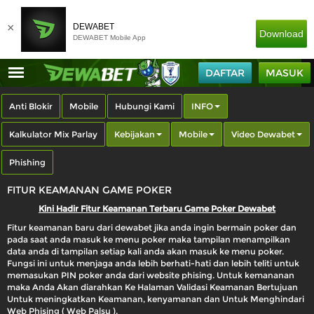
×
DEWABET
Download
DEWABET Mobile App
DAFTAR
MASUK
Anti Blokir
Mobile
Hubungi Kami
INFO
Kalkulator Mix Parlay
Kebijakan
Mobile
Video Dewabet
Phishing
FITUR KEAMANAN GAME POKER
Kini Hadir Fitur Keamanan Terbaru Game Poker Dewabet
Fitur keamanan baru dari dewabet jika anda ingin bermain poker dan
pada saat anda masuk ke menu poker maka tampilan menampilkan
data anda di tampilan setiap kali anda akan masuk ke menu poker.
Fungsi ini untuk menjaga anda lebih berhati-hati dan lebih teliti untuk
memasukan PIN poker anda dari website phising. Untuk kemananan
maka Anda Akan diarahkan Ke Halaman Validasi Keamanan Bertujuan
Untuk meningkatkan Keamanan, kenyamanan dan Untuk Menghindari
Web Phising ( Web Palsu ).