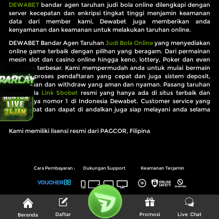
DEWABET
bandar agen taruhan judi bola online dilengkapi dengan
server kecepatan dan enkripsi tingkat tinggi menjamin keamanan
data dari member kami, Dewabet juga memberikan anda
kenyamanan dan keamanan untuk melakukan taruhan online.
DEWABET Bandar Agen Taruhan
Judi Bola Online
yang menyediakan
online game terbaik dengan pilihan yang beragam. Dari permainan
mesin slot dan casino online hingga keno, lottery, Poker dan even
olahraga terbesar. Kami mempermudah anda untuk mulai bermain
dengan proses pendaftaran yang cepat dan juga sistem deposit,
pengiriman dan withdraw yang aman dan nyaman. Pasang taruhan
bola anda
Link Sbobet
resmi yang hanya ada di situs terbaik dan
terpercaya nomor 1 di Indonesia Dewabet. Customer service yang
bersahabat dan dapat di andalkan juga siap melayani anda selama
24/7.
Kami memiliki lisensi resmi dari PAGCOR, Filipina
Cara Pembayaran :
Dukungan Support
Keamanan Terjamin
Daftar
Promosi
Live Chat
Beranda