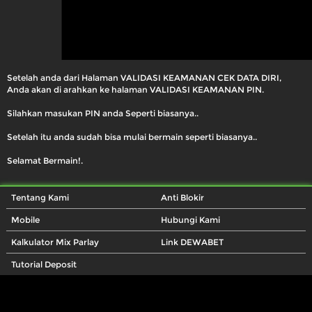
Setelah anda dari Halaman VALIDASI KEAMANAN CEK DATA DIRI,
Anda akan di arahkan ke halaman VALIDASI KEAMANAN PIN.
Silahkan masukan PIN anda Seperti biasanya..
Setelah itu anda sudah bisa mulai bermain seperti biasanya..
Selamat Bermain!.
Tentang Kami
Anti Blokir
Mobile
Hubungi Kami
Kalkulator Mix Parlay
Link DEWABET
Tutorial Deposit