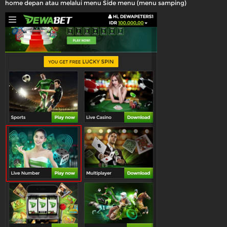
home depan atau melalui menu Side menu (menu samping)