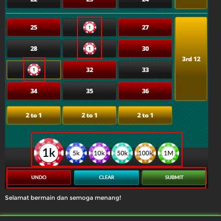
Selamat bermain dan semoga menang!