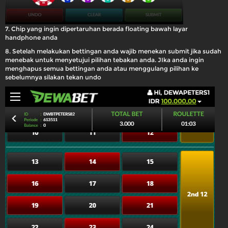
7. Chip yang ingin dipertaruhan berada floating bawah layar
handphone anda
8. Setelah melakukan bettingan anda wajib menekan submit jika sudah
menebak untuk menyetujui pilihan tebakan anda. JIka anda ingin
menghapus semua bettingan anda atau menggulang pilihan ke
sebelumnya silakan tekan undo