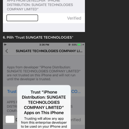
6. Pilih "Trust SUNGATE TECHNOLOGIES"