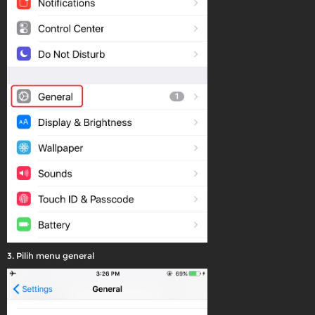
3. Pilih menu general