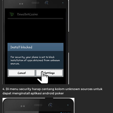
4. Di menu security harap centang kolom unknown sources untuk
dapat menginstall aplikasi android poker