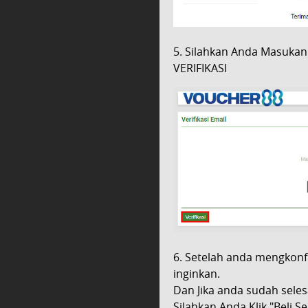
5. Silahkan Anda Masukan
VERIFIKASI
6. Setelah anda mengkonf
inginkan.
Dan Jika anda sudah sele
Silahkan Anda Klik "Beli S