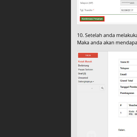
10. Setelah anda melakuka
Maka anda akan mendapatk