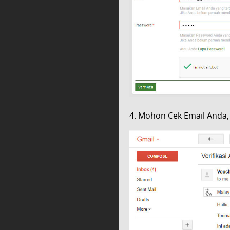
4. Mohon Cek Email Anda,