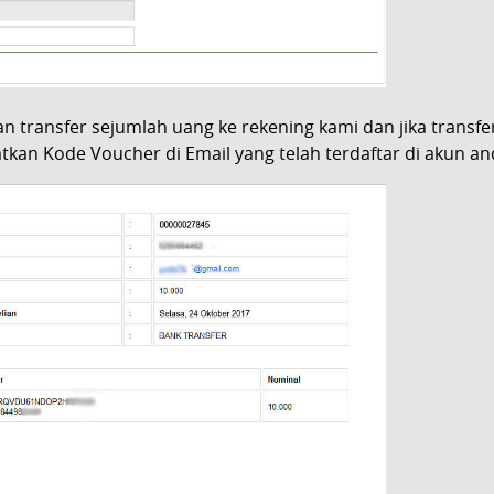
n transfer sejumlah uang ke rekening kami dan jika transfe
an Kode Voucher di Email yang telah terdaftar di akun an