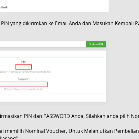
 PIN yang dikirimkan ke Email Anda dan Masukan Kembali Pa
irmasikan PIN dan PASSWORD Anda, Silahkan anda pilih N
sai memilih Nominal Voucher, Untuk Melanjutkan Pembelian
ekarang".