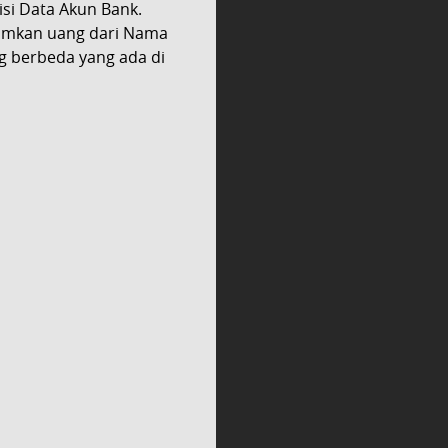
si Data Akun Bank.
rimkan uang dari Nama
g berbeda yang ada di