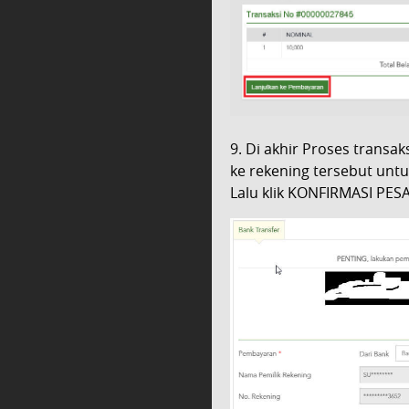
9. Di akhir Proses transa
ke rekening tersebut un
Lalu klik KONFIRMASI PES