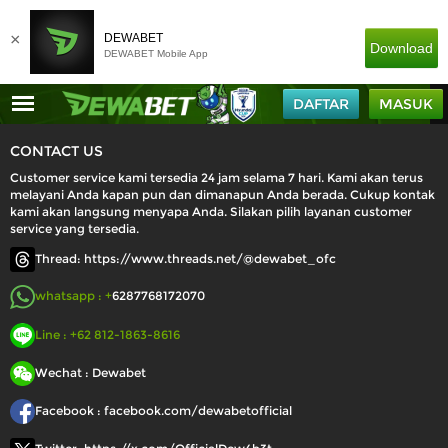
×
DEWABET
Download
DEWABET Mobile App
DAFTAR
MASUK
CONTACT US
Customer service kami tersedia 24 jam selama 7 hari. Kami akan terus
melayani Anda kapan pun dan dimanapun Anda berada. Cukup kontak
kami akan langsung menyapa Anda. Silakan pilih layanan customer
service yang tersedia.
Thread: https://www.threads.net/@dewabet_ofc
whatsapp : +
6287768172070
Line : +62 812-1863-8616
Wechat : Dewabet
Facebook : facebook.com/dewabetofficial