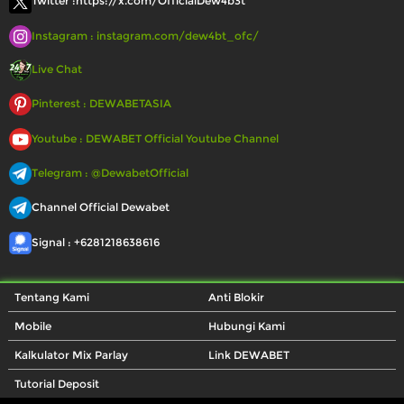
Twitter :https://x.com/OfficialDew4b3t
Instagram : instagram.com/dew4bt_ofc/
Live Chat
Pinterest : DEWABETASIA
Youtube : DEWABET Official Youtube Channel
Telegram : @DewabetOfficial
Channel Official Dewabet
Signal : +6281218638616
Tentang Kami
Anti Blokir
Mobile
Hubungi Kami
Kalkulator Mix Parlay
Link DEWABET
Tutorial Deposit